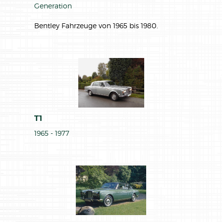
Generation
GALERIE
Bentley Fahrzeuge von 1965 bis 1980.
MITGLIEDSCHAFT
ACADEMY
ARCHIV
T1
SHOP
1965 - 1977
KONTAKT
DATENSCHUTZ